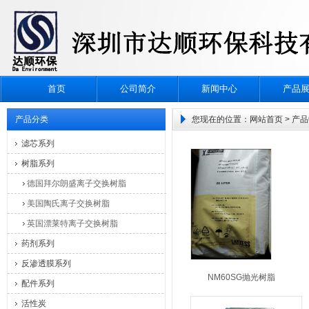
首页
公司简介
新闻中心
产品
产品分类
您现在的位置：
网站首页
> 产
滤芯系列
树脂系列
德国拜尔朗盛离子交换树脂
美国陶氏离子交换树脂
英国漂莱特离子交换树脂
药剂系列
反渗透膜系列
NM60SG抛光树脂
配件系列
活性炭